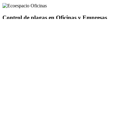
Control de plagas en Oficinas y Empresas
Control de plagas en Museos y Galerías
Control de plagas en Comunidades de Vecinos
Control de plagas en Edificios Públicos
Desinfecciones certificadas en Zamora
Control de plagas agrícolas y forestales